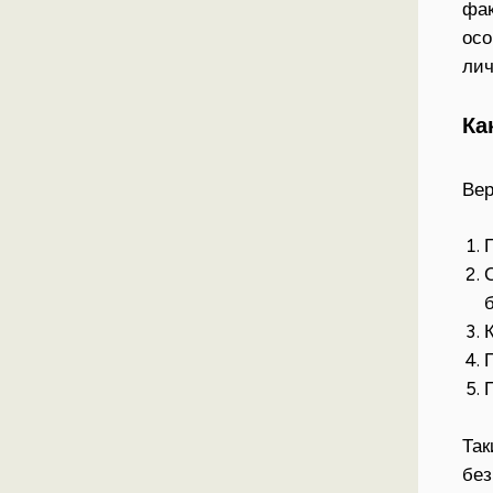
фак
осо
лич
Ка
Вер
Так
без