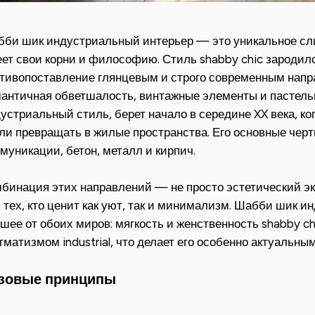
би шик индустриальный интерьер — это уникальное слия
ет свои корни и философию. Стиль shabby chic зародилс
тивопоставление глянцевым и строго современным нап
античная обветшалость, винтажные элементы и пастельные
устриальный стиль, берет начало в середине XX века, 
ли превращать в жилые пространства. Его основные чер
муникации, бетон, металл и кирпич.
бинация этих направлений — не просто эстетический э
 тех, кто ценит как уют, так и минимализм. Шабби шик 
шее от обоих миров: мягкость и женственность shabby ch
гматизмом industrial, что делает его особенно актуальн
зовые принципы