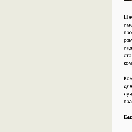
Шаб
име
про
ром
инд
ста
ком
Ком
для
луч
пра
Ба