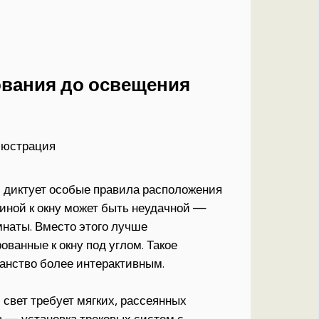
ования до освещения
 диктует особые правила расположения
пиной к окну может быть неудачной —
омнаты. Вместо этого лучше
ванные к окну под углом. Такое
ранство более интерактивным.
свет требует мягких, рассеянных
в — установка трековых систем с