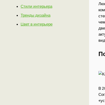
Люк
Стили интерьера
ком
Тренды дизайна
сте
чем
Цвет в интерьере
две
акт
вид
П
В 2
Сог
«ус