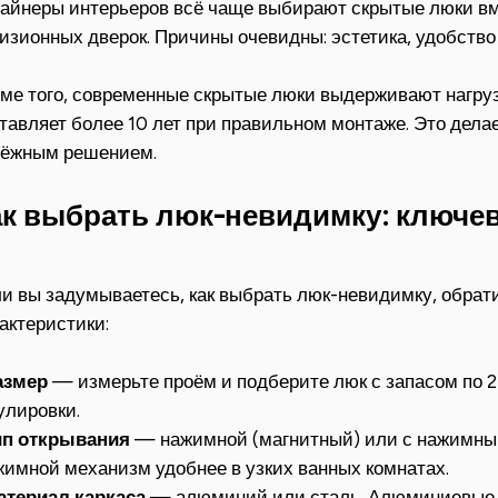
айнеры интерьеров всё чаще выбирают скрытые люки в
изионных дверок. Причины очевидны: эстетика, удобство
ме того, современные скрытые люки выдерживают нагрузк
тавляет более 10 лет при правильном монтаже. Это делае
дёжным решением.
ак выбрать люк-невидимку: ключе
и вы задумываетесь, как выбрать люк-невидимку, обра
актеристики:
азмер
— измерьте проём и подберите люк с запасом по 2
улировки.
ип открывания
— нажимной (магнитный) или с нажимны
имной механизм удобнее в узких ванных комнатах.
атериал каркаса
— алюминий или сталь. Алюминиевые м