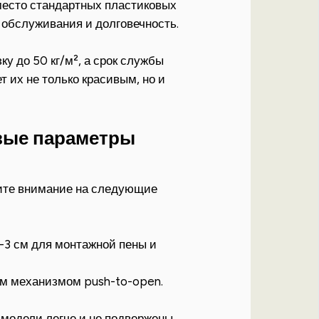
место стандартных пластиковых
 обслуживания и долговечность.
у до 50 кг/м², а срок службы
т их не только красивым, но и
вые параметры
тите внимание на следующие
-3 см для монтажной пены и
м механизмом push-to-open.
одели легче и не подвержены