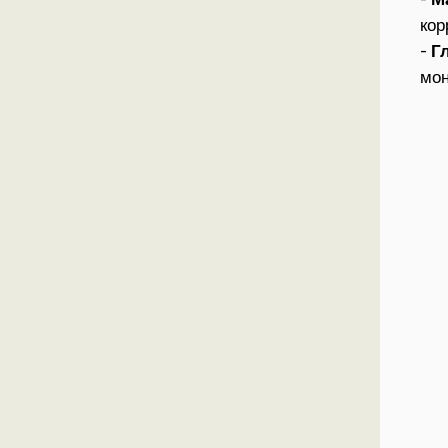
кор
-
Г
мон