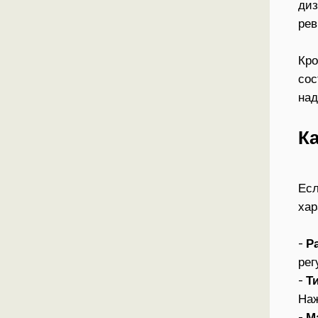
диз
рев
Кро
сос
на
К
Есл
хар
-
Р
рег
-
Т
Наж
-
М