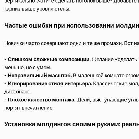
вертикально. Хотите сделать потолок выше? Добавьте
карниз выше уровня стены.
Частые ошибки при использовании молдин
Новички часто совершают одни и те же промахи. Вот на
-
Слишком сложные композиции.
Желание «сделать к
меньше, но с умом.
-
Неправильный масштаб.
В маленькой комнате огро
-
Игнорирование стиля интерьера.
Классические молд
диссонанс.
-
Плохое качество монтажа.
Щели, выступающие углы 
портят впечатление.
Установка молдингов своими руками: реаль