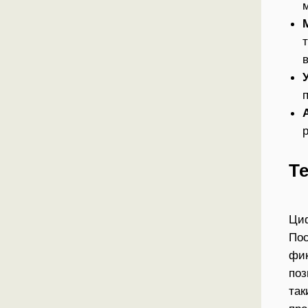
Т
Циф
Пос
фик
поз
так