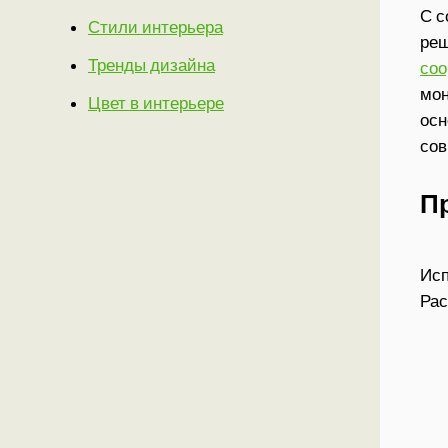
С с
Стили интерьера
реш
Тренды дизайна
со
мон
Цвет в интерьере
осн
сов
П
Исп
Рас