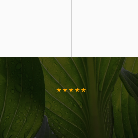
★
★
★
★
★