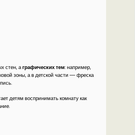
х стен, а
графических тем
: например,
овой зоны, а в детской части — фреска
пись.
гает детям воспринимать комнату как
ние.