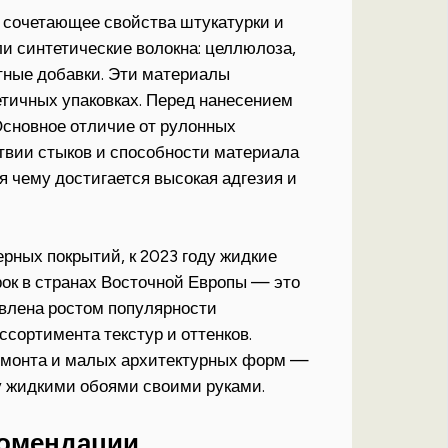
 сочетающее свойства штукатурки и
ли синтетические волокна: целлюлоза,
нтные добавки. Эти материалы
тичных упаковках. Перед нанесением
Основное отличие от рулонных
твии стыков и способности материала
 чему достигается высокая адгезия и
ных покрытий, к 2023 году жидкие
ок в странах Восточной Европы — это
овлена ростом популярности
сортимента текстур и оттенков.
ремонта и малых архитектурных форм —
у жидкими обоями своими руками.
комендации