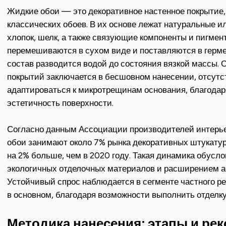
Жидкие обои — это декоративное настенное покрытие,
классических обоев. В их основе лежат натуральные и
хлопок, шелк, а также связующие компоненты и пигме
перемешиваются в сухом виде и поставляются в герме
состав разводится водой до состояния вязкой массы. 
покрытий заключается в бесшовном нанесении, отсутс
адаптироваться к микротрещинам основания, благодаря
эстетичность поверхности.
Согласно данным Ассоциации производителей интерьер
обои занимают около 7% рынка декоративных штукатур
на 2% больше, чем в 2020 году. Такая динамика обусл
экологичных отделочных материалов и расширением ас
Устойчивый спрос наблюдается в сегменте частного 
в основном, благодаря возможности выполнить отделк
Методика нанесения: этапы и ре