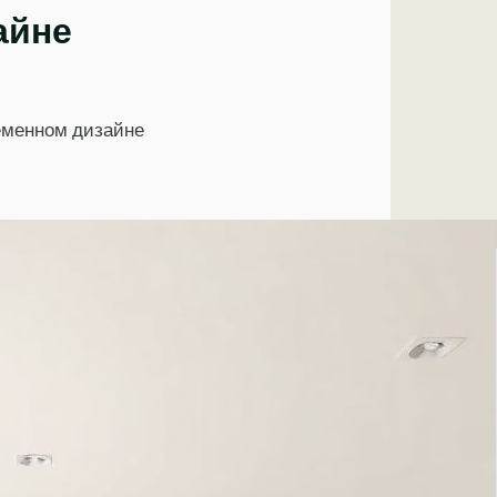
айне
ременном дизайне