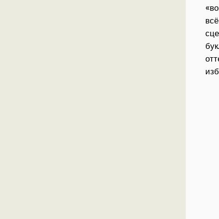
«во
всё
сце
бук
отт
изб