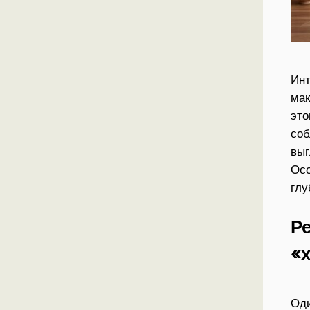
Инт
мак
это
соб
выг
Осо
глу
Р
«
Оди