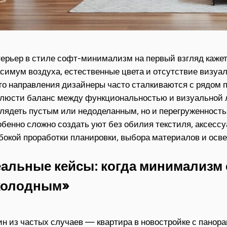
ерьер в стиле софт-минимализм на первый взгляд каже
симум воздуха, естественные цвета и отсутствие визуа
го направления дизайнеры часто сталкиваются с рядом 
люсти баланс между функциональностью и визуальной л
лядеть пустым или недоделанным, но и перегруженность 
бенно сложно создать уют без обилия текстиля, аксессу
бокой проработки планировки, выбора материалов и осв
еальные кейсы: когда минимализм
холодным»
н из частых случаев — квартира в новостройке с панор