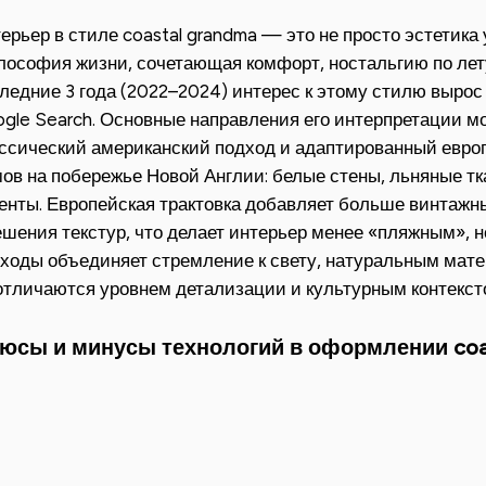
ерьер в стиле coastal grandma — это не просто эстетика
ософия жизни, сочетающая комфорт, ностальгию по лету
ледние 3 года (2022–2024) интерес к этому стилю вырос 
gle Search. Основные направления его интерпретации мо
ссический американский подход и адаптированный европ
ов на побережье Новой Англии: белые стены, льняные тк
енты. Европейская трактовка добавляет больше винтажн
шения текстур, что делает интерьер менее «пляжным», 
ходы объединяет стремление к свету, натуральным мат
отличаются уровнем детализации и культурным контекст
юсы и минусы технологий в оформлении coas