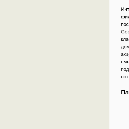
Инт
фил
пос
Goo
кла
дом
акц
сме
под
но 
Пл