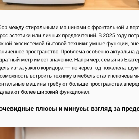
ор между стиральными машинами с фронтальной и верти
рос эстетики или личных предпочтений. В 2025 году пот
жной экосистемой бытовой техники: умные функции, эн
аниченное пространство. Проблема особенно актуальна д
дратный метр имеет значение. Например, семья из Екат
ель из-за узкого коридора — но через год пожалела: шу
озможность встроить технику в мебель стали ключевыми
нтальные машины требуют больше пространства вперед
длагают более широкий функционал.
очевидные плюсы и минусы: взгляд за пред