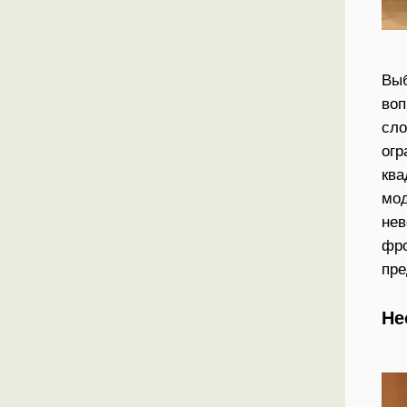
Выб
воп
сло
огр
ква
мод
нев
фро
пре
Не