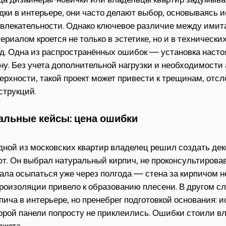
дки в интерьере, они часто делают выбор, основываясь 
влекательности. Однако ключевое различие между имит
ериалом кроется не только в эстетике, но и в технических
д. Одна из распространённых ошибок — установка насто
ну. Без учета дополнительной нагрузки и необходимост
ерхности, такой проект может привести к трещинам, от
струкций.
альные кейсы: цена ошибки
дной из московских квартир владелец решил создать де
т. Он выбрал натуральный кирпич, не проконсультировав
ала осыпаться уже через полгода — стена за кирпичом н
роизоляции привело к образованию плесени. В другом 
пича в интерьере, но пренебрег подготовкой основания: и
орой панели попросту не приклеились. Ошибки стоили в