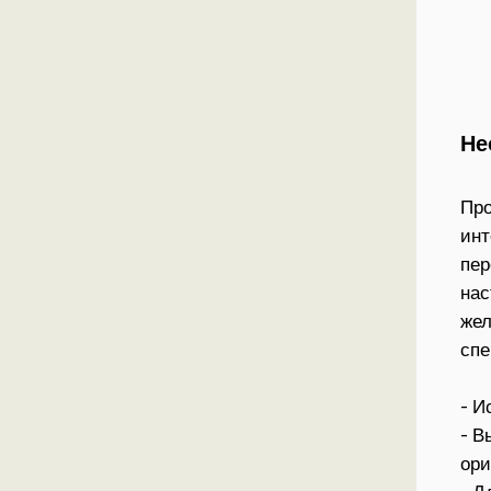
Не
Про
инт
пер
нас
жел
спе
- И
- В
ори