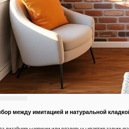
бор между имитацией и натуральной кладкой
да дизайнеры-новички или владельцы квартир задумыва