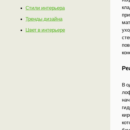
кла
Стили интерьера
при
Тренды дизайна
мат
Цвет в интерьере
ухо
сте
пов
кон
Ре
В о
лоф
нач
гид
кир
кот