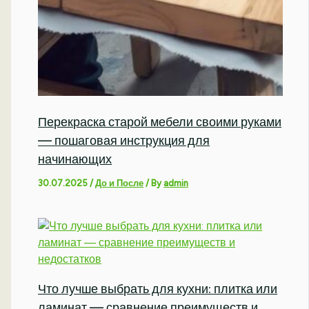
Перекраска старой мебели своими руками
— пошаговая инструкция для
начинающих
30.07.2025
/
До и После
/ By
admin
Что лучше выбрать для кухни: плитка или
ламинат — сравнение преимуществ и