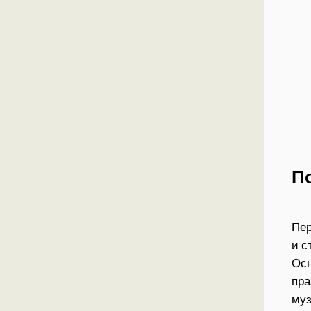
П
Пер
и с
Осн
пра
муз