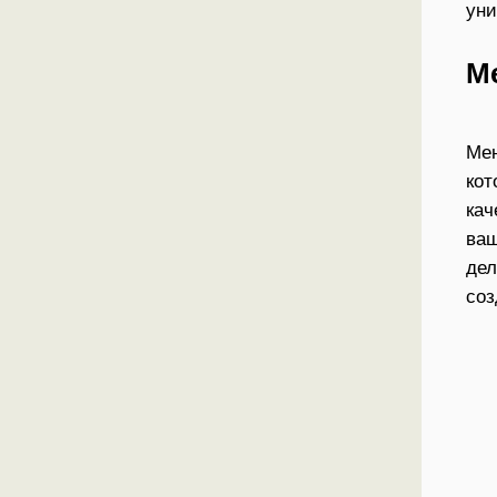
уни
М
Мен
кот
кач
ваш
дел
соз