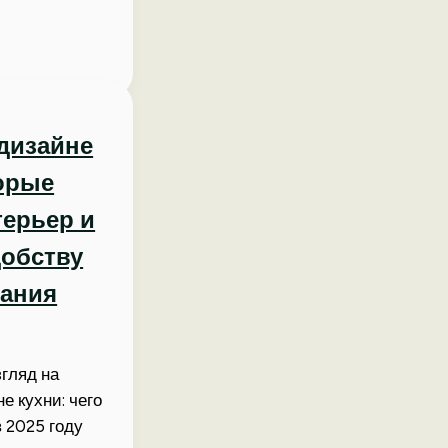
дизайне
торые
терьер и
обству
вания
гляд на
е кухни: чего
в 2025 году