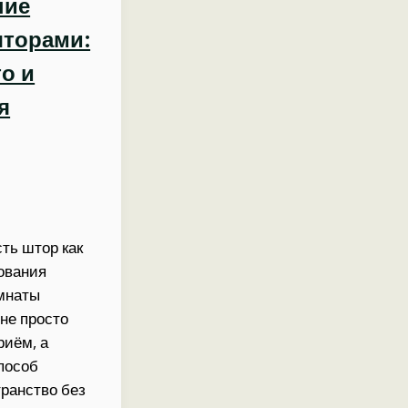
ние
торами:
о и
я
ть штор как
ования
мнаты
не просто
риём, а
пособ
транство без