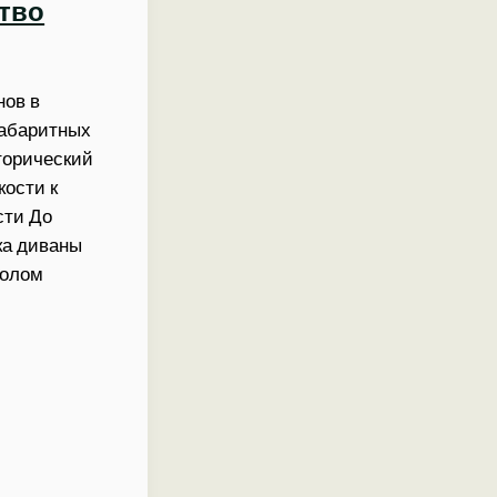
тво
ов в
габаритных
торический
кости к
сти До
ка диваны
волом