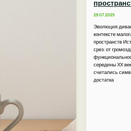
пространс
29.07.2025
Эволюция диван
контексте мало
пространств Ис
срез: от громозд
функционально
середины XX ве
считались сим
достатка