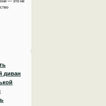
хни — это не
нство
ть
й диван
ькой
и
ть