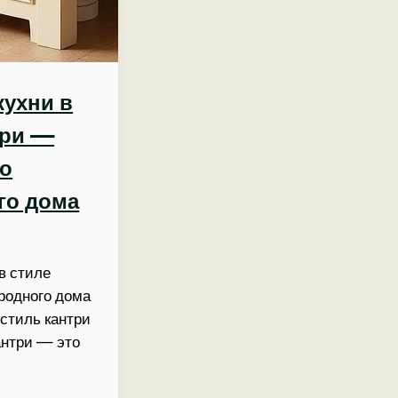
кухни в
три —
ло
го дома
в стиле
ородного дома
стиль кантри
антри — это